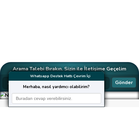
Arama Talebi Bırakın. Sizin ile İletişime Geçelim
Whatsapp Destek Hattı Çevrim İçi
Gönder
Merhaba, nasıl yardımcı olabilirim?
Neler Yapıyoruz?
Kusursuz hizmet, güvenilirlik, hız ve şeffaflık ilkelerine
bağlı kalarak çalışan
KaleHost
,