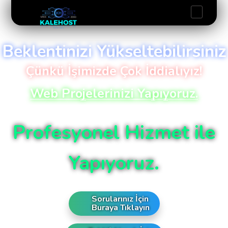
Beklentinizi Yükseltebilirsiniz
Çünkü İşimizde Çok İddialıyız!
Web Projelerinizi Yapıyoruz.
Profesyonel Hizmet ile
Yapıyoruz.
Sorularınız İçin
Buraya Tıklayın