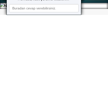
Neler Yapıyoruz?
Kusursuz hizmet, güvenilirlik, hız ve şeffaflık ilkelerine
bağlı kalarak çalışan
KaleHost
,
gerek bireysel gerekse kurumsal web yazılım taleplerini
aynı özenle karşılar.
Web Tasarım
Sitenizi estetik bir görünüme ve fonksiyonel bir
yapıya kavuşturacak etkileyici, işlevsel
tasarımlar
Yazılım Ajansı
’in profesyonel
tasarımcıları tarafından hayata geçirilir.
Yazılım Geliştirme
Hazır ve özel yazılımlarla dijital projelerinizi