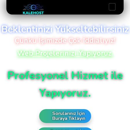
Beklentinizi Yükseltebilirsiniz
Çünkü İşimizde Çok İddialıyız!
Web Projelerinizi Yapıyoruz.
Profesyonel Hizmet ile
Yapıyoruz.
Sorularınız İçin
Buraya Tıklayın