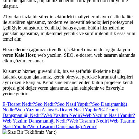
kurulan ajansımız, dijital hizmetlerini Türkiye’nin dört bir yerine
ulaştırır.
21 yıldan fazla bir süredir sektördeki faaliyetlerini aynı üstün kalite
ile sürdüren ajansımız, modern ve inovatif teknolojileri profesyonel
işçiliğiyle buluşturur. Yenilikçi bakış açısını bütün hizmetlerine
yansıtan ajansımız, mükemmeliyetçilik ve sürdürülebilirlik esaslarını
temel alır.
Hizmetlerine çağımızın trendleri, sektörel dinamikler ışığında yön
veren
Kale Host
; web yazılım, SEO, e-ticaret, web tasarım alanında
etkin çözümler sunar.
Kusursuz hizmet, güvenilirlik, hız ve şeffaflık ilkelerine bağlı
kalarak çalışan ajansımız, gerek bireysel gerekse kurumsal talepleri
aynı özenle karşılar. Kendisine emanet edilen bütün projelere kendi
projesi gibi değer veren ajansımız, işini sahiplenir ve özveriyle
yerine getirir.
E-Ticaret Nedir?
Seo Nedir?
Seo Nasıl Yapılır?
Seo Danışmanlığı
Nedir?
Web Yazılım Ajansı
E-Ticaret Nasıl Yapılır?
E-Ticaret
Danışmanlığı Nedir?
Web Yazılım Nedir?
Web Yazılım Nasıl Yapılır?
Web Yazılım Danışmanlığı Nedir?
Web Tasarım Nedir?
Web Tasarım
Nasıl Yapılır?
Web Tasarım Danışmanlığı Nedir?