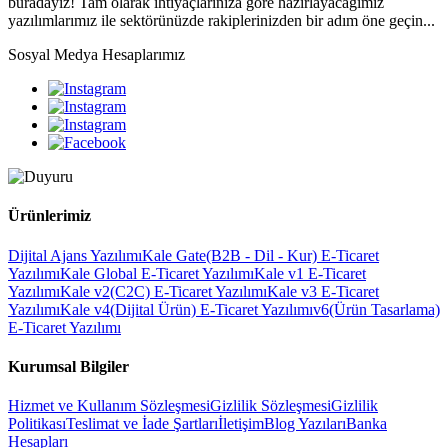
buradayız! Tam olarak ihtiyaçlarınıza göre hazırlayacağımız
yazılımlarımız ile sektörünüzde rakiplerinizden bir adım öne geçin...
Sosyal Medya Hesaplarımız
Ürünlerimiz
Dijital Ajans Yazılımı
Kale Gate(B2B - Dil - Kur) E-Ticaret
Yazılımı
Kale Global E-Ticaret Yazılımı
Kale v1 E-Ticaret
Yazılımı
Kale v2(C2C) E-Ticaret Yazılımı
Kale v3 E-Ticaret
Yazılımı
Kale v4(Dijital Ürün) E-Ticaret Yazılımı
v6(Ürün Tasarlama)
E-Ticaret Yazılımı
Kurumsal Bilgiler
Hizmet ve Kullanım Sözleşmesi
Gizlilik Sözleşmesi
Gizlilik
Politikası
Teslimat ve İade Şartları
İletişim
Blog Yazıları
Banka
Hesapları