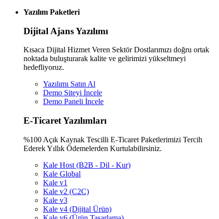
Yazılım Paketleri
Dijital Ajans Yazılımı
Kısaca Dijital Hizmet Veren Sektör Dostlarımızı doğru ortak
noktada buluşturarak kalite ve gelirimizi yükseltmeyi
hedefliyoruz.
Yazılımı Satın Al
Demo Siteyi İncele
Demo Paneli İncele
E-Ticaret Yazılımları
%100 Açık Kaynak Tescilli E-Ticaret Paketlerimizi Tercih
Ederek Yıllık Ödemelerden Kurtulabilirsiniz.
Kale Host (B2B - Dil - Kur)
Kale Global
Kale v1
Kale v2 (C2C)
Kale v3
Kale v4 (Dijital Ürün)
Kale v6 (Ürün Tasarlama)