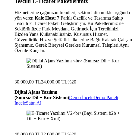
Tescilli E-Ticaret Paketlerimiz
Hizmetlerine çağımızın trendleri, sektörel dinamikler ışığında
yön veren
Kale Host
; 7 Farklı Özellik ve Tasarıma Sahip
Tescilli E-Ticaret Paketi Geliştirmiştir. Bu Paketlerimiz ile
Sektörünüzde Fark Meydana Getirmek İçin Tercihinizi
Bizden Yana Kullanabilirsiniz. Kusursuz Hizmet,
Güvenilirlik, Hız ve Şeffaflık İlkelerine Bağlı Kalarak Çalışan
Sjansımız, Gerek Bireysel Gerekse Kurumsal Talepleri Aynı
Özenle Karşılar.
30.000,00 TL
24.000,00 TL
%20
Dijital Ajans Yazılımı
(Sınırsız Dil + Kur Sistemi)
Demo İncele
Demo Paneli
İncele
Satın Al
40.000,00 TL
32.000,00 TL
%20