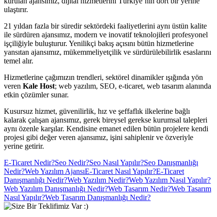
kurulan ajansımız, dijital hizmetlerini Türkiye’nin dört bir yerine
ulaştırır.
21 yıldan fazla bir süredir sektördeki faaliyetlerini aynı üstün kalite
ile sürdüren ajansımız, modern ve inovatif teknolojileri profesyonel
işçiliğiyle buluşturur. Yenilikçi bakış açısını bütün hizmetlerine
yansıtan ajansımız, mükemmeliyetçilik ve sürdürülebilirlik esaslarını
temel alır.
Hizmetlerine çağımızın trendleri, sektörel dinamikler ışığında yön
veren
Kale Host
; web yazılım, SEO, e-ticaret, web tasarım alanında
etkin çözümler sunar.
Kusursuz hizmet, güvenilirlik, hız ve şeffaflık ilkelerine bağlı
kalarak çalışan ajansımız, gerek bireysel gerekse kurumsal talepleri
aynı özenle karşılar. Kendisine emanet edilen bütün projelere kendi
projesi gibi değer veren ajansımız, işini sahiplenir ve özveriyle
yerine getirir.
E-Ticaret Nedir?
Seo Nedir?
Seo Nasıl Yapılır?
Seo Danışmanlığı
Nedir?
Web Yazılım Ajansı
E-Ticaret Nasıl Yapılır?
E-Ticaret
Danışmanlığı Nedir?
Web Yazılım Nedir?
Web Yazılım Nasıl Yapılır?
Web Yazılım Danışmanlığı Nedir?
Web Tasarım Nedir?
Web Tasarım
Nasıl Yapılır?
Web Tasarım Danışmanlığı Nedir?