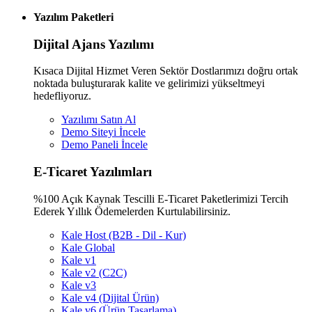
Yazılım Paketleri
Dijital Ajans Yazılımı
Kısaca Dijital Hizmet Veren Sektör Dostlarımızı doğru ortak
noktada buluşturarak kalite ve gelirimizi yükseltmeyi
hedefliyoruz.
Yazılımı Satın Al
Demo Siteyi İncele
Demo Paneli İncele
E-Ticaret Yazılımları
%100 Açık Kaynak Tescilli E-Ticaret Paketlerimizi Tercih
Ederek Yıllık Ödemelerden Kurtulabilirsiniz.
Kale Host (B2B - Dil - Kur)
Kale Global
Kale v1
Kale v2 (C2C)
Kale v3
Kale v4 (Dijital Ürün)
Kale v6 (Ürün Tasarlama)