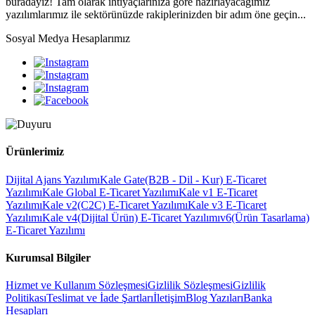
buradayız! Tam olarak ihtiyaçlarınıza göre hazırlayacağımız
yazılımlarımız ile sektörünüzde rakiplerinizden bir adım öne geçin...
Sosyal Medya Hesaplarımız
Ürünlerimiz
Dijital Ajans Yazılımı
Kale Gate(B2B - Dil - Kur) E-Ticaret
Yazılımı
Kale Global E-Ticaret Yazılımı
Kale v1 E-Ticaret
Yazılımı
Kale v2(C2C) E-Ticaret Yazılımı
Kale v3 E-Ticaret
Yazılımı
Kale v4(Dijital Ürün) E-Ticaret Yazılımı
v6(Ürün Tasarlama)
E-Ticaret Yazılımı
Kurumsal Bilgiler
Hizmet ve Kullanım Sözleşmesi
Gizlilik Sözleşmesi
Gizlilik
Politikası
Teslimat ve İade Şartları
İletişim
Blog Yazıları
Banka
Hesapları