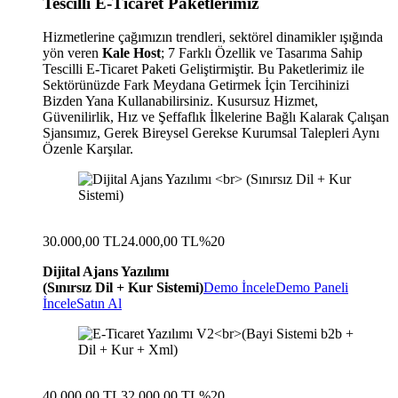
Tescilli E-Ticaret Paketlerimiz
Hizmetlerine çağımızın trendleri, sektörel dinamikler ışığında
yön veren
Kale Host
; 7 Farklı Özellik ve Tasarıma Sahip
Tescilli E-Ticaret Paketi Geliştirmiştir. Bu Paketlerimiz ile
Sektörünüzde Fark Meydana Getirmek İçin Tercihinizi
Bizden Yana Kullanabilirsiniz. Kusursuz Hizmet,
Güvenilirlik, Hız ve Şeffaflık İlkelerine Bağlı Kalarak Çalışan
Sjansımız, Gerek Bireysel Gerekse Kurumsal Talepleri Aynı
Özenle Karşılar.
30.000,00 TL
24.000,00 TL
%20
Dijital Ajans Yazılımı
(Sınırsız Dil + Kur Sistemi)
Demo İncele
Demo Paneli
İncele
Satın Al
40.000,00 TL
32.000,00 TL
%20