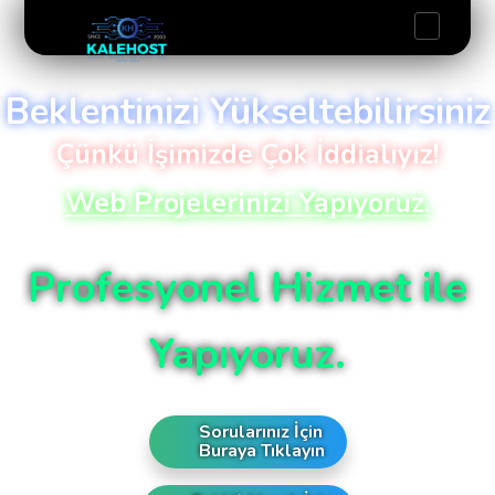
Beklentinizi Yükseltebilirsiniz
Çünkü İşimizde Çok İddialıyız!
Web Projelerinizi Yapıyoruz.
Profesyonel Hizmet ile
Yapıyoruz.
Sorularınız İçin
Buraya Tıklayın