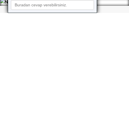
Neler Yapıyoruz?
Kusursuz hizmet, güvenilirlik, hız ve şeffaflık ilkelerine
bağlı kalarak çalışan
KaleHost
,
gerek bireysel gerekse kurumsal web yazılım taleplerini
aynı özenle karşılar.
Web Tasarım
Sitenizi estetik bir görünüme ve fonksiyonel bir
yapıya kavuşturacak etkileyici, işlevsel
tasarımlar
Yazılım Ajansı
’in profesyonel
tasarımcıları tarafından hayata geçirilir.
Yazılım Geliştirme
Hazır ve özel yazılımlarla dijital projelerinizi