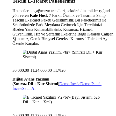
Tescilli E-Ticaret Paketlerimiz
Hizmetlerine çağımızın trendleri, sektörel dinamikler ışığında
yön veren
Kale Host
; 7 Farklı Özellik ve Tasarıma Sahip
Tescilli E-Ticaret Paketi Geliştirmiştir. Bu Paketlerimiz ile
Sektörünüzde Fark Meydana Getirmek İçin Tercihinizi
Bizden Yana Kullanabilirsiniz. Kusursuz Hizmet,
Güvenilirlik, Hız ve Şeffaflık İlkelerine Bağlı Kalarak Çalışan
Sjansımız, Gerek Bireysel Gerekse Kurumsal Talepleri Aynı
Özenle Karşılar.
30.000,00 TL
24.000,00 TL
%20
Dijital Ajans Yazılımı
(Sınırsız Dil + Kur Sistemi)
Demo İncele
Demo Paneli
İncele
Satın Al
40.000,00 TL
32.000,00 TL
%20