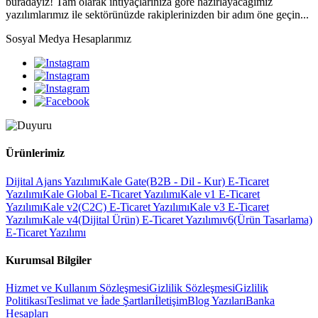
buradayız! Tam olarak ihtiyaçlarınıza göre hazırlayacağımız
yazılımlarımız ile sektörünüzde rakiplerinizden bir adım öne geçin...
Sosyal Medya Hesaplarımız
Ürünlerimiz
Dijital Ajans Yazılımı
Kale Gate(B2B - Dil - Kur) E-Ticaret
Yazılımı
Kale Global E-Ticaret Yazılımı
Kale v1 E-Ticaret
Yazılımı
Kale v2(C2C) E-Ticaret Yazılımı
Kale v3 E-Ticaret
Yazılımı
Kale v4(Dijital Ürün) E-Ticaret Yazılımı
v6(Ürün Tasarlama)
E-Ticaret Yazılımı
Kurumsal Bilgiler
Hizmet ve Kullanım Sözleşmesi
Gizlilik Sözleşmesi
Gizlilik
Politikası
Teslimat ve İade Şartları
İletişim
Blog Yazıları
Banka
Hesapları