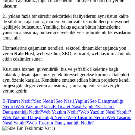
kurulan ajansımız, dijital hizmetlerini Türkiye’nin dört bir yerine
ulaştırır.
21 yıldan fazla bir süredir sektördeki faaliyetlerini aynı üstün kalite
ile sürdüren ajansımız, modern ve inovatif teknolojileri profesyonel
işçiliğiyle buluşturur. Yenilikçi bakış açısını bütün hizmetlerine
yansıtan ajansımız, mükemmeliyetçilik ve sürdürülebilirlik esaslarını
temel alır.
Hizmetlerine çağımızın trendleri, sektörel dinamikler ışığında yön
veren
Kale Host
; web yazılım, SEO, e-ticaret, web tasarım alanında
etkin çözümler sunar.
Kusursuz hizmet, güvenilirlik, hız ve şeffaflık ilkelerine bağlı
kalarak çalışan ajansımız, gerek bireysel gerekse kurumsal talepleri
aynı özenle karşılar. Kendisine emanet edilen bütün projelere kendi
projesi gibi değer veren ajansımız, işini sahiplenir ve özveriyle
yerine getirir.
E-Ticaret Nedir?
Seo Nedir?
Seo Nasıl Yapılır?
Seo Danışmanlığı
Nedir?
Web Yazılım Ajansı
E-Ticaret Nasıl Yapılır?
E-Ticaret
Danışmanlığı Nedir?
Web Yazılım Nedir?
Web Yazılım Nasıl Yapılır?
Web Yazılım Danışmanlığı Nedir?
Web Tasarım Nedir?
Web Tasarım
Nasıl Yapılır?
Web Tasarım Danışmanlığı Nedir?