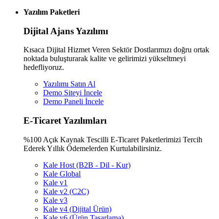
Yazılım Paketleri
Dijital Ajans Yazılımı
Kısaca Dijital Hizmet Veren Sektör Dostlarımızı doğru ortak
noktada buluşturarak kalite ve gelirimizi yükseltmeyi
hedefliyoruz.
Yazılımı Satın Al
Demo Siteyi İncele
Demo Paneli İncele
E-Ticaret Yazılımları
%100 Açık Kaynak Tescilli E-Ticaret Paketlerimizi Tercih
Ederek Yıllık Ödemelerden Kurtulabilirsiniz.
Kale Host (B2B - Dil - Kur)
Kale Global
Kale v1
Kale v2 (C2C)
Kale v3
Kale v4 (Dijital Ürün)
Kale v6 (Ürün Tasarlama)