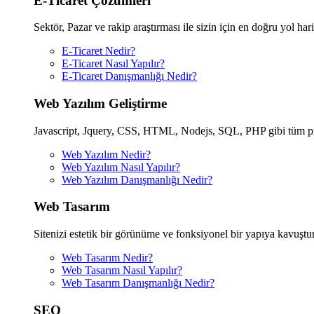
E-Ticaret Çözümleri
Sektör, Pazar ve rakip araştırması ile sizin için en doğru yol har
E-Ticaret Nedir?
E-Ticaret Nasıl Yapılır?
E-Ticaret Danışmanlığı Nedir?
Web Yazılım Geliştirme
Javascript, Jquery, CSS, HTML, Nodejs, SQL, PHP gibi tüm progr
Web Yazılım Nedir?
Web Yazılım Nasıl Yapılır?
Web Yazılım Danışmanlığı Nedir?
Web Tasarım
Sitenizi estetik bir görünüme ve fonksiyonel bir yapıya kavuşturac
Web Tasarım Nedir?
Web Tasarım Nasıl Yapılır?
Web Tasarım Danışmanlığı Nedir?
SEO