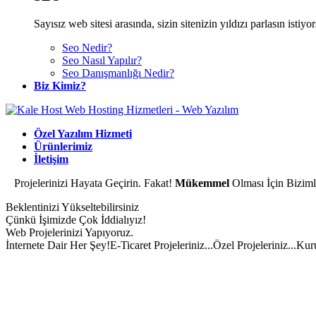
Sayısız web sitesi arasında, sizin sitenizin yıldızı parlasın isti
Seo Nedir?
Seo Nasıl Yapılır?
Seo Danışmanlığı Nedir?
Biz Kimiz?
Özel Yazılım Hizmeti
Ürünlerimiz
İletişim
Projelerinizi Hayata Geçirin. Fakat!
Mükemmel
Olması İçin Bizimle
Beklentinizi Yükseltebilirsiniz
Çünkü İşimizde Çok İddialıyız!
Web Projelerinizi Yapıyoruz.
İnternete Dair Her Şey!
E-Ticaret Projeleriniz...
Özel Projeleriniz...
Kuru