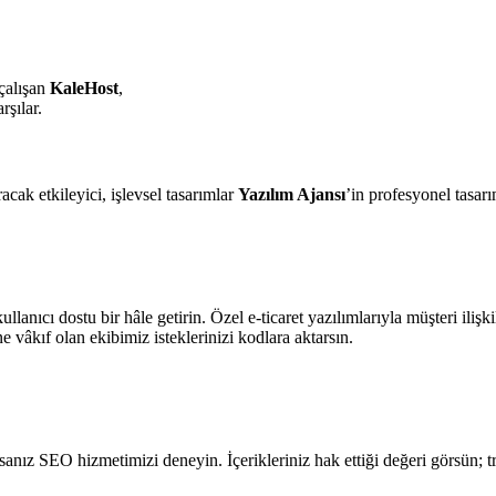
 çalışan
KaleHost
,
rşılar.
cak etkileyici, işlevsel tasarımlar
Yazılım Ajansı
’in profesyonel tasarım
 kullanıcı dostu bir hâle getirin. Özel e-ticaret yazılımlarıyla müşteri iliş
kıf olan ekibimiz isteklerinizi kodlara aktarsın.
yorsanız SEO hizmetimizi deneyin. İçerikleriniz hak ettiği değeri görsün; t