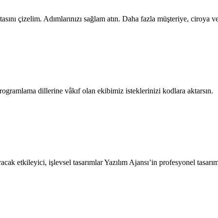
itasını çizelim. Adımlarınızı sağlam atın. Daha fazla müşteriye, ciroya ve
amlama dillerine vâkıf olan ekibimiz isteklerinizi kodlara aktarsın.
ak etkileyici, işlevsel tasarımlar Yazılım Ajansı’in profesyonel tasarımc