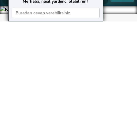
Merhaba, nasıl yardımcı olabilirim?
Neler Yapıyoruz?
Kusursuz hizmet, güvenilirlik, hız ve şeffaflık ilkelerine
bağlı kalarak çalışan
KaleHost
,
gerek bireysel gerekse kurumsal web yazılım taleplerini
aynı özenle karşılar.
Web Tasarım
Sitenizi estetik bir görünüme ve fonksiyonel bir
yapıya kavuşturacak etkileyici, işlevsel
tasarımlar
Yazılım Ajansı
’in profesyonel
tasarımcıları tarafından hayata geçirilir.
Yazılım Geliştirme