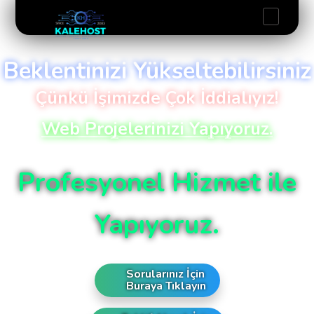
Beklentinizi Yükseltebilirsiniz
Çünkü İşimizde Çok İddialıyız!
Web Projelerinizi Yapıyoruz.
Profesyonel Hizmet ile
Yapıyoruz.
Sorularınız İçin
Buraya Tıklayın