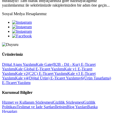
buradayız! Tam olarak ihtiyaçlarınıza göre hazırlayacağımız
yazılımlarımız ile sektörünüzde rakiplerinizden bir adım öne geçin...
Sosyal Medya Hesaplarımız
Ürünlerimiz
Dijital Ajans Yazılımı
Kale Gate(B2B - Dil - Kur) E-Ticaret
Yazılımı
Kale Global E-Ticaret Yazılımı
Kale v1 E-Ticaret
Yazılımı
Kale v2(C2C) E-Ticaret Yazılımı
Kale v3 E-Ticaret
Yazılımı
Kale v4(Dijital Ürün) E-Ticaret Yazılımı
v6(Ürün Tasarlama)
E-Ticaret Yazılımı
Kurumsal Bilgiler
Hizmet ve Kullanım Sözleşmesi
Gizlilik Sözleşmesi
Gizlilik
Politikası
Teslimat ve İade Şartları
İletişim
Blog Yazıları
Banka
Hesapları