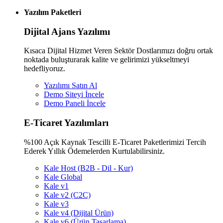
Yazılım Paketleri
Dijital Ajans Yazılımı
Kısaca Dijital Hizmet Veren Sektör Dostlarımızı doğru ortak
noktada buluşturarak kalite ve gelirimizi yükseltmeyi
hedefliyoruz.
Yazılımı Satın Al
Demo Siteyi İncele
Demo Paneli İncele
E-Ticaret Yazılımları
%100 Açık Kaynak Tescilli E-Ticaret Paketlerimizi Tercih
Ederek Yıllık Ödemelerden Kurtulabilirsiniz.
Kale Host (B2B - Dil - Kur)
Kale Global
Kale v1
Kale v2 (C2C)
Kale v3
Kale v4 (Dijital Ürün)
Kale v6 (Ürün Tasarlama)