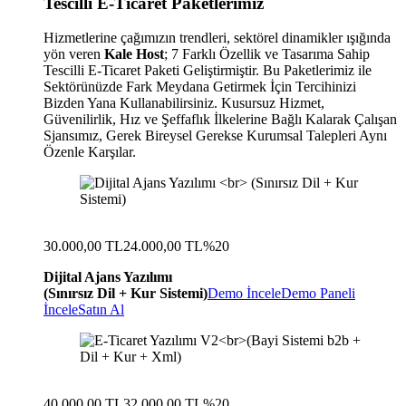
Tescilli E-Ticaret Paketlerimiz
Hizmetlerine çağımızın trendleri, sektörel dinamikler ışığında
yön veren
Kale Host
; 7 Farklı Özellik ve Tasarıma Sahip
Tescilli E-Ticaret Paketi Geliştirmiştir. Bu Paketlerimiz ile
Sektörünüzde Fark Meydana Getirmek İçin Tercihinizi
Bizden Yana Kullanabilirsiniz. Kusursuz Hizmet,
Güvenilirlik, Hız ve Şeffaflık İlkelerine Bağlı Kalarak Çalışan
Sjansımız, Gerek Bireysel Gerekse Kurumsal Talepleri Aynı
Özenle Karşılar.
30.000,00 TL
24.000,00 TL
%20
Dijital Ajans Yazılımı
(Sınırsız Dil + Kur Sistemi)
Demo İncele
Demo Paneli
İncele
Satın Al
40.000,00 TL
32.000,00 TL
%20