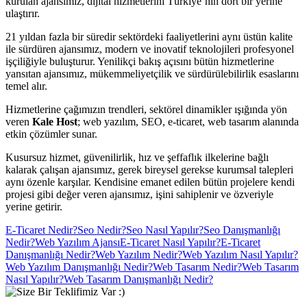
kurulan ajansımız, dijital hizmetlerini Türkiye’nin dört bir yerine
ulaştırır.
21 yıldan fazla bir süredir sektördeki faaliyetlerini aynı üstün kalite
ile sürdüren ajansımız, modern ve inovatif teknolojileri profesyonel
işçiliğiyle buluşturur. Yenilikçi bakış açısını bütün hizmetlerine
yansıtan ajansımız, mükemmeliyetçilik ve sürdürülebilirlik esaslarını
temel alır.
Hizmetlerine çağımızın trendleri, sektörel dinamikler ışığında yön
veren
Kale Host
; web yazılım, SEO, e-ticaret, web tasarım alanında
etkin çözümler sunar.
Kusursuz hizmet, güvenilirlik, hız ve şeffaflık ilkelerine bağlı
kalarak çalışan ajansımız, gerek bireysel gerekse kurumsal talepleri
aynı özenle karşılar. Kendisine emanet edilen bütün projelere kendi
projesi gibi değer veren ajansımız, işini sahiplenir ve özveriyle
yerine getirir.
E-Ticaret Nedir?
Seo Nedir?
Seo Nasıl Yapılır?
Seo Danışmanlığı
Nedir?
Web Yazılım Ajansı
E-Ticaret Nasıl Yapılır?
E-Ticaret
Danışmanlığı Nedir?
Web Yazılım Nedir?
Web Yazılım Nasıl Yapılır?
Web Yazılım Danışmanlığı Nedir?
Web Tasarım Nedir?
Web Tasarım
Nasıl Yapılır?
Web Tasarım Danışmanlığı Nedir?