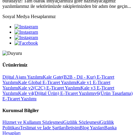
buradayız! Tam olarak ihtiyaçlarınıza göre hazırlayacağımız
yazılımlarımız ile sektörünüzde rakiplerinizden bir adım öne geçin...
Sosyal Medya Hesaplarımız
Ürünlerimiz
Dijital Ajans Yazılımı
Kale Gate(B2B - Dil - Kur) E-Ticaret
Yazılımı
Kale Global E-Ticaret Yazılımı
Kale v1 E-Ticaret
Yazılımı
Kale v2(C2C) E-Ticaret Yazılımı
Kale v3 E-Ticaret
Yazılımı
Kale v4(Dijital Ürün) E-Ticaret Yazılımı
v6(Ürün Tasarlama)
E-Ticaret Yazılımı
Kurumsal Bilgiler
Hizmet ve Kullanım Sözleşmesi
Gizlilik Sözleşmesi
Gizlilik
Politikası
Teslimat ve İade Şartları
İletişim
Blog Yazıları
Banka
Hesapları