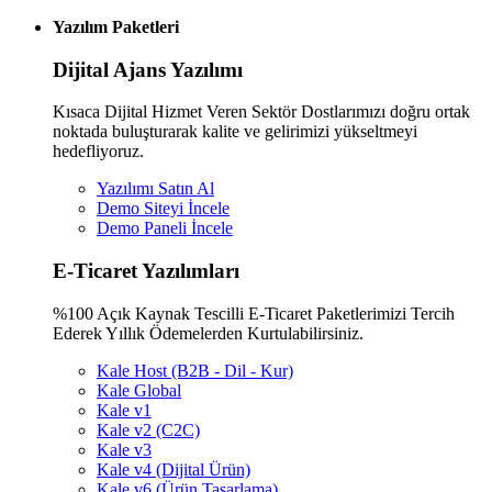
Yazılım Paketleri
Dijital Ajans Yazılımı
Kısaca Dijital Hizmet Veren Sektör Dostlarımızı doğru ortak
noktada buluşturarak kalite ve gelirimizi yükseltmeyi
hedefliyoruz.
Yazılımı Satın Al
Demo Siteyi İncele
Demo Paneli İncele
E-Ticaret Yazılımları
%100 Açık Kaynak Tescilli E-Ticaret Paketlerimizi Tercih
Ederek Yıllık Ödemelerden Kurtulabilirsiniz.
Kale Host (B2B - Dil - Kur)
Kale Global
Kale v1
Kale v2 (C2C)
Kale v3
Kale v4 (Dijital Ürün)
Kale v6 (Ürün Tasarlama)