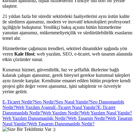
kurulan ajansımız, dijital hizmetlerini Türkiye’nin dört bir yerine
ulaştırır.
21 yıldan fazla bir süredir sektördeki faaliyetlerini aynı üstün kalite
ile sürdüren ajansımız, modern ve inovatif teknolojileri profesyonel
işçiliğiyle buluşturur. Yenilikçi bakış açısını bütün hizmetlerine
yansıtan ajansımız, mükemmeliyetçilik ve sürdürülebilirlik esaslarını
temel alır.
Hizmetlerine çağımızın trendleri, sektörel dinamikler ışığında yön
veren
Kale Host
; web yazılım, SEO, e-ticaret, web tasarım alanında
etkin çözümler sunar.
Kusursuz hizmet, güvenilirlik, hız ve şeffaflık ilkelerine bağlı
kalarak çalışan ajansımız, gerek bireysel gerekse kurumsal talepleri
aynı özenle karşılar. Kendisine emanet edilen bütün projelere kendi
projesi gibi değer veren ajansımız, işini sahiplenir ve özveriyle
yerine getirir.
E-Ticaret Nedir?
Seo Nedir?
Seo Nasıl Yapılır?
Seo Danışmanlığı
Nedir?
Web Yazılım Ajansı
E-Ticaret Nasıl Yapılır?
E-Ticaret
Danışmanlığı Nedir?
Web Yazılım Nedir?
Web Yazılım Nasıl Yapılır?
Web Yazılım Danışmanlığı Nedir?
Web Tasarım Nedir?
Web Tasarım
Nasıl Yapılır?
Web Tasarım Danışmanlığı Nedir?