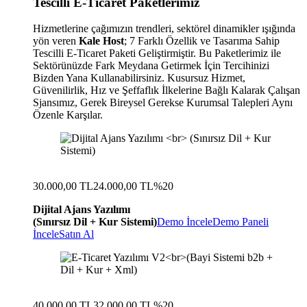
Tescilli E-Ticaret Paketlerimiz
Hizmetlerine çağımızın trendleri, sektörel dinamikler ışığında
yön veren
Kale Host
; 7 Farklı Özellik ve Tasarıma Sahip
Tescilli E-Ticaret Paketi Geliştirmiştir. Bu Paketlerimiz ile
Sektörünüzde Fark Meydana Getirmek İçin Tercihinizi
Bizden Yana Kullanabilirsiniz. Kusursuz Hizmet,
Güvenilirlik, Hız ve Şeffaflık İlkelerine Bağlı Kalarak Çalışan
Sjansımız, Gerek Bireysel Gerekse Kurumsal Talepleri Aynı
Özenle Karşılar.
30.000,00 TL
24.000,00 TL
%20
Dijital Ajans Yazılımı
(Sınırsız Dil + Kur Sistemi)
Demo İncele
Demo Paneli
İncele
Satın Al
40.000,00 TL
32.000,00 TL
%20