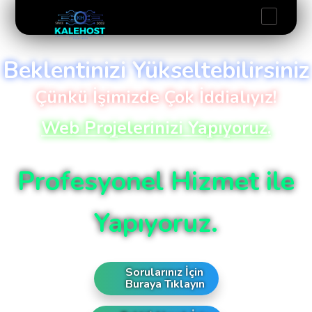
Beklentinizi Yükseltebilirsiniz
Çünkü İşimizde Çok İddialıyız!
Web Projelerinizi Yapıyoruz.
Profesyonel Hizmet ile
Yapıyoruz.
Sorularınız İçin
Buraya Tıklayın