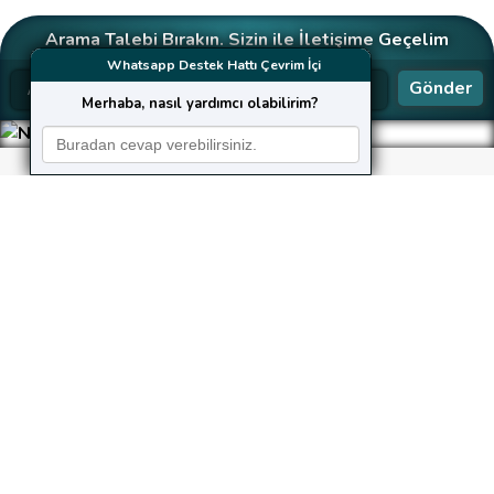
Arama Talebi Bırakın. Sizin ile İletişime Geçelim
Whatsapp Destek Hattı Çevrim İçi
Gönder
Merhaba, nasıl yardımcı olabilirim?
Neler Yapıyoruz?
Kusursuz hizmet, güvenilirlik, hız ve şeffaflık ilkelerine
bağlı kalarak çalışan
KaleHost
,
gerek bireysel gerekse kurumsal web yazılım taleplerini
aynı özenle karşılar.
Web Tasarım
Sitenizi estetik bir görünüme ve fonksiyonel bir
yapıya kavuşturacak etkileyici, işlevsel
tasarımlar
Yazılım Ajansı
’in profesyonel