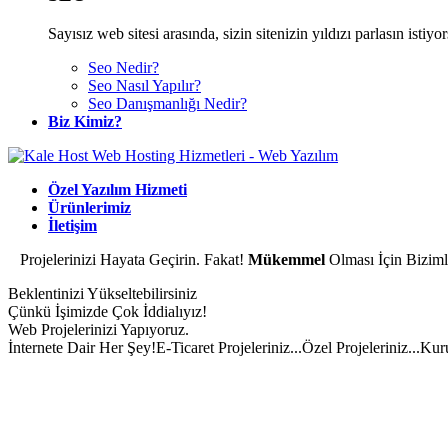
Sayısız web sitesi arasında, sizin sitenizin yıldızı parlasın isti
Seo Nedir?
Seo Nasıl Yapılır?
Seo Danışmanlığı Nedir?
Biz Kimiz?
Özel Yazılım Hizmeti
Ürünlerimiz
İletişim
Projelerinizi Hayata Geçirin. Fakat!
Mükemmel
Olması İçin Bizimle
Beklentinizi Yükseltebilirsiniz
Çünkü İşimizde Çok İddialıyız!
Web Projelerinizi Yapıyoruz.
İnternete Dair Her Şey!
E-Ticaret Projeleriniz...
Özel Projeleriniz...
Kuru