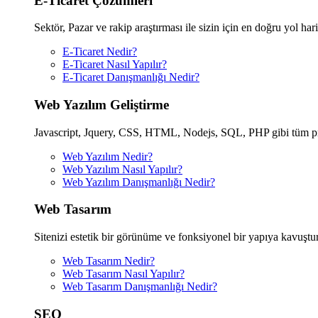
E-Ticaret Çözümleri
Sektör, Pazar ve rakip araştırması ile sizin için en doğru yol har
E-Ticaret Nedir?
E-Ticaret Nasıl Yapılır?
E-Ticaret Danışmanlığı Nedir?
Web Yazılım Geliştirme
Javascript, Jquery, CSS, HTML, Nodejs, SQL, PHP gibi tüm progr
Web Yazılım Nedir?
Web Yazılım Nasıl Yapılır?
Web Yazılım Danışmanlığı Nedir?
Web Tasarım
Sitenizi estetik bir görünüme ve fonksiyonel bir yapıya kavuşturac
Web Tasarım Nedir?
Web Tasarım Nasıl Yapılır?
Web Tasarım Danışmanlığı Nedir?
SEO