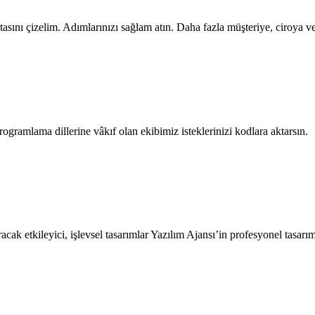
itasını çizelim. Adımlarınızı sağlam atın. Daha fazla müşteriye, ciroya ve
amlama dillerine vâkıf olan ekibimiz isteklerinizi kodlara aktarsın.
ak etkileyici, işlevsel tasarımlar Yazılım Ajansı’in profesyonel tasarımc