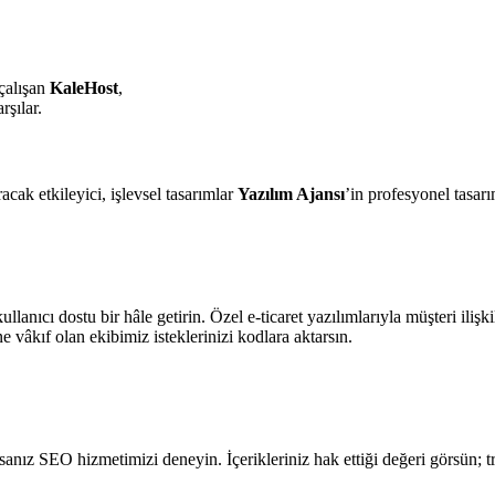
 çalışan
KaleHost
,
rşılar.
cak etkileyici, işlevsel tasarımlar
Yazılım Ajansı
’in profesyonel tasarım
 kullanıcı dostu bir hâle getirin. Özel e-ticaret yazılımlarıyla müşteri iliş
kıf olan ekibimiz isteklerinizi kodlara aktarsın.
yorsanız SEO hizmetimizi deneyin. İçerikleriniz hak ettiği değeri görsün; t