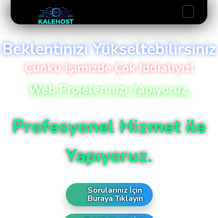
Beklentinizi Yükseltebilirsiniz
Çünkü İşimizde Çok İddialıyız!
Web Projelerinizi Yapıyoruz.
Profesyonel Hizmet ile
Yapıyoruz.
Sorularınız İçin
Buraya Tıklayın