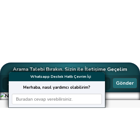
Arama Talebi Bırakın. Sizin ile İletişime Geçelim
Whatsapp Destek Hattı Çevrim İçi
Gönder
Merhaba, nasıl yardımcı olabilirim?
Neler Yapıyoruz?
Kusursuz hizmet, güvenilirlik, hız ve şeffaflık ilkelerine
bağlı kalarak çalışan
KaleHost
,