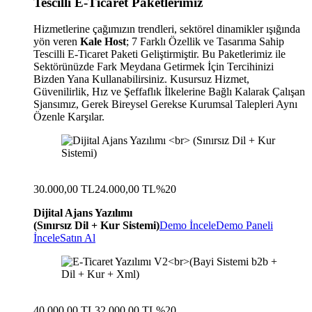
Tescilli E-Ticaret Paketlerimiz
Hizmetlerine çağımızın trendleri, sektörel dinamikler ışığında
yön veren
Kale Host
; 7 Farklı Özellik ve Tasarıma Sahip
Tescilli E-Ticaret Paketi Geliştirmiştir. Bu Paketlerimiz ile
Sektörünüzde Fark Meydana Getirmek İçin Tercihinizi
Bizden Yana Kullanabilirsiniz. Kusursuz Hizmet,
Güvenilirlik, Hız ve Şeffaflık İlkelerine Bağlı Kalarak Çalışan
Sjansımız, Gerek Bireysel Gerekse Kurumsal Talepleri Aynı
Özenle Karşılar.
30.000,00 TL
24.000,00 TL
%20
Dijital Ajans Yazılımı
(Sınırsız Dil + Kur Sistemi)
Demo İncele
Demo Paneli
İncele
Satın Al
40.000,00 TL
32.000,00 TL
%20