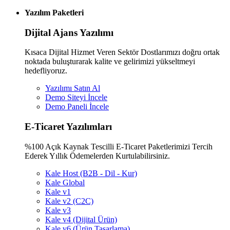
Yazılım Paketleri
Dijital Ajans Yazılımı
Kısaca Dijital Hizmet Veren Sektör Dostlarımızı doğru ortak
noktada buluşturarak kalite ve gelirimizi yükseltmeyi
hedefliyoruz.
Yazılımı Satın Al
Demo Siteyi İncele
Demo Paneli İncele
E-Ticaret Yazılımları
%100 Açık Kaynak Tescilli E-Ticaret Paketlerimizi Tercih
Ederek Yıllık Ödemelerden Kurtulabilirsiniz.
Kale Host (B2B - Dil - Kur)
Kale Global
Kale v1
Kale v2 (C2C)
Kale v3
Kale v4 (Dijital Ürün)
Kale v6 (Ürün Tasarlama)