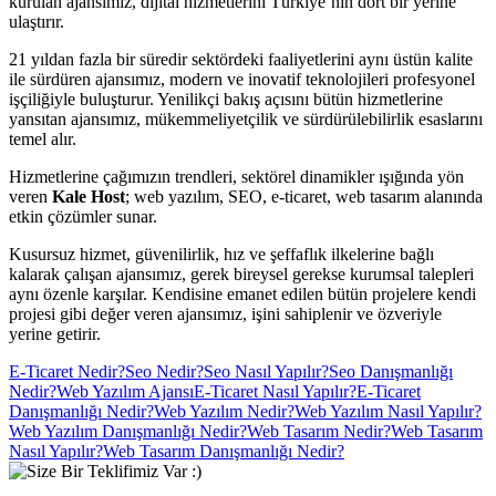
kurulan ajansımız, dijital hizmetlerini Türkiye’nin dört bir yerine
ulaştırır.
21 yıldan fazla bir süredir sektördeki faaliyetlerini aynı üstün kalite
ile sürdüren ajansımız, modern ve inovatif teknolojileri profesyonel
işçiliğiyle buluşturur. Yenilikçi bakış açısını bütün hizmetlerine
yansıtan ajansımız, mükemmeliyetçilik ve sürdürülebilirlik esaslarını
temel alır.
Hizmetlerine çağımızın trendleri, sektörel dinamikler ışığında yön
veren
Kale Host
; web yazılım, SEO, e-ticaret, web tasarım alanında
etkin çözümler sunar.
Kusursuz hizmet, güvenilirlik, hız ve şeffaflık ilkelerine bağlı
kalarak çalışan ajansımız, gerek bireysel gerekse kurumsal talepleri
aynı özenle karşılar. Kendisine emanet edilen bütün projelere kendi
projesi gibi değer veren ajansımız, işini sahiplenir ve özveriyle
yerine getirir.
E-Ticaret Nedir?
Seo Nedir?
Seo Nasıl Yapılır?
Seo Danışmanlığı
Nedir?
Web Yazılım Ajansı
E-Ticaret Nasıl Yapılır?
E-Ticaret
Danışmanlığı Nedir?
Web Yazılım Nedir?
Web Yazılım Nasıl Yapılır?
Web Yazılım Danışmanlığı Nedir?
Web Tasarım Nedir?
Web Tasarım
Nasıl Yapılır?
Web Tasarım Danışmanlığı Nedir?