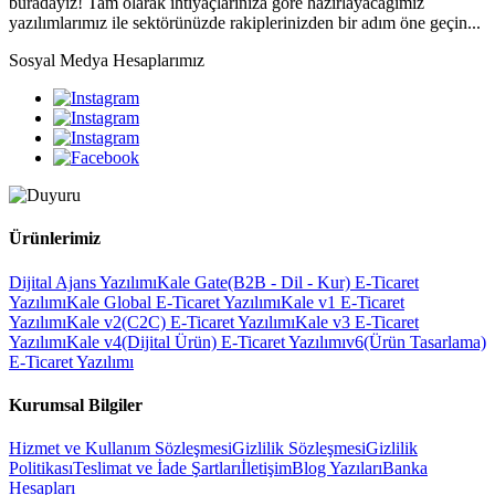
buradayız! Tam olarak ihtiyaçlarınıza göre hazırlayacağımız
yazılımlarımız ile sektörünüzde rakiplerinizden bir adım öne geçin...
Sosyal Medya Hesaplarımız
Ürünlerimiz
Dijital Ajans Yazılımı
Kale Gate(B2B - Dil - Kur) E-Ticaret
Yazılımı
Kale Global E-Ticaret Yazılımı
Kale v1 E-Ticaret
Yazılımı
Kale v2(C2C) E-Ticaret Yazılımı
Kale v3 E-Ticaret
Yazılımı
Kale v4(Dijital Ürün) E-Ticaret Yazılımı
v6(Ürün Tasarlama)
E-Ticaret Yazılımı
Kurumsal Bilgiler
Hizmet ve Kullanım Sözleşmesi
Gizlilik Sözleşmesi
Gizlilik
Politikası
Teslimat ve İade Şartları
İletişim
Blog Yazıları
Banka
Hesapları