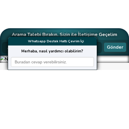
Arama Talebi Bırakın. Sizin ile İletişime Geçelim
Whatsapp Destek Hattı Çevrim İçi
Gönder
Merhaba, nasıl yardımcı olabilirim?
Neler Yapıyoruz?
Kusursuz hizmet, güvenilirlik, hız ve şeffaflık ilkelerine
bağlı kalarak çalışan
KaleHost
,
gerek bireysel gerekse kurumsal web yazılım taleplerini
aynı özenle karşılar.
Web Tasarım