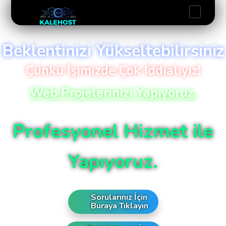
Beklentinizi Yükseltebilirsiniz
Çünkü İşimizde Çok İddialıyız!
Web Projelerinizi Yapıyoruz.
Profesyonel Hizmet ile
Yapıyoruz.
Sorularınız İçin
Buraya Tıklayın