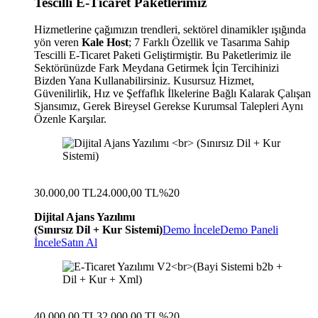
Tescilli E-Ticaret Paketlerimiz
Hizmetlerine çağımızın trendleri, sektörel dinamikler ışığında
yön veren
Kale Host
; 7 Farklı Özellik ve Tasarıma Sahip
Tescilli E-Ticaret Paketi Geliştirmiştir. Bu Paketlerimiz ile
Sektörünüzde Fark Meydana Getirmek İçin Tercihinizi
Bizden Yana Kullanabilirsiniz. Kusursuz Hizmet,
Güvenilirlik, Hız ve Şeffaflık İlkelerine Bağlı Kalarak Çalışan
Sjansımız, Gerek Bireysel Gerekse Kurumsal Talepleri Aynı
Özenle Karşılar.
30.000,00 TL
24.000,00 TL
%20
Dijital Ajans Yazılımı
(Sınırsız Dil + Kur Sistemi)
Demo İncele
Demo Paneli
İncele
Satın Al
40.000,00 TL
32.000,00 TL
%20