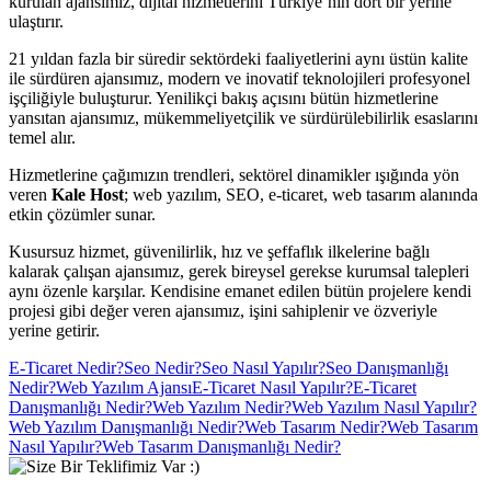
kurulan ajansımız, dijital hizmetlerini Türkiye’nin dört bir yerine
ulaştırır.
21 yıldan fazla bir süredir sektördeki faaliyetlerini aynı üstün kalite
ile sürdüren ajansımız, modern ve inovatif teknolojileri profesyonel
işçiliğiyle buluşturur. Yenilikçi bakış açısını bütün hizmetlerine
yansıtan ajansımız, mükemmeliyetçilik ve sürdürülebilirlik esaslarını
temel alır.
Hizmetlerine çağımızın trendleri, sektörel dinamikler ışığında yön
veren
Kale Host
; web yazılım, SEO, e-ticaret, web tasarım alanında
etkin çözümler sunar.
Kusursuz hizmet, güvenilirlik, hız ve şeffaflık ilkelerine bağlı
kalarak çalışan ajansımız, gerek bireysel gerekse kurumsal talepleri
aynı özenle karşılar. Kendisine emanet edilen bütün projelere kendi
projesi gibi değer veren ajansımız, işini sahiplenir ve özveriyle
yerine getirir.
E-Ticaret Nedir?
Seo Nedir?
Seo Nasıl Yapılır?
Seo Danışmanlığı
Nedir?
Web Yazılım Ajansı
E-Ticaret Nasıl Yapılır?
E-Ticaret
Danışmanlığı Nedir?
Web Yazılım Nedir?
Web Yazılım Nasıl Yapılır?
Web Yazılım Danışmanlığı Nedir?
Web Tasarım Nedir?
Web Tasarım
Nasıl Yapılır?
Web Tasarım Danışmanlığı Nedir?