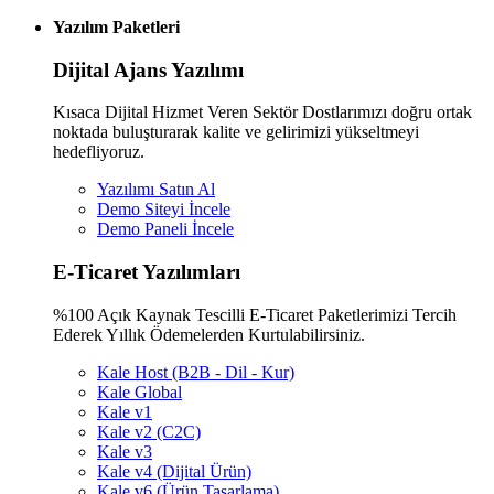
Yazılım Paketleri
Dijital Ajans Yazılımı
Kısaca Dijital Hizmet Veren Sektör Dostlarımızı doğru ortak
noktada buluşturarak kalite ve gelirimizi yükseltmeyi
hedefliyoruz.
Yazılımı Satın Al
Demo Siteyi İncele
Demo Paneli İncele
E-Ticaret Yazılımları
%100 Açık Kaynak Tescilli E-Ticaret Paketlerimizi Tercih
Ederek Yıllık Ödemelerden Kurtulabilirsiniz.
Kale Host (B2B - Dil - Kur)
Kale Global
Kale v1
Kale v2 (C2C)
Kale v3
Kale v4 (Dijital Ürün)
Kale v6 (Ürün Tasarlama)