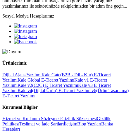
buradayız! Tam olarak ihtiyaçlarınıza göre hazırlayacağımız
yazılımlarımız ile sektörünüzde rakiplerinizden bir adım öne geçin...
Sosyal Medya Hesaplarımız
Ürünlerimiz
Dijital Ajans Yazılımı
Kale Gate(B2B - Dil - Kur) E-Ticaret
Yazılımı
Kale Global E-Ticaret Yazılımı
Kale v1 E-Ticaret
Yazılımı
Kale v2(C2C) E-Ticaret Yazılımı
Kale v3 E-Ticaret
Yazılımı
Kale v4(Dijital Ürün) E-Ticaret Yazılımı
v6(Ürün Tasarlama)
E-Ticaret Yazılımı
Kurumsal Bilgiler
Hizmet ve Kullanım Sözleşmesi
Gizlilik Sözleşmesi
Gizlilik
Politikası
Teslimat ve İade Şartları
İletişim
Blog Yazıları
Banka
Hesapları