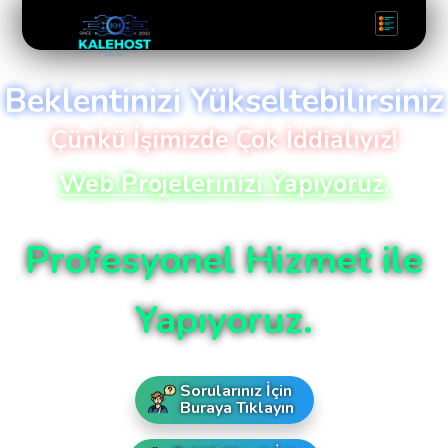
Beklentinizi Yükseltebilirsiniz
Çünkü İşimizde Çok İddialıyız!
Web Projelerinizi Yapıyoruz.
Profesyonel Hizmet ile
Yapıyoruz.
Sorularınız İçin
Buraya Tıklayın