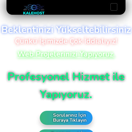
Beklentinizi Yükseltebilirsiniz
Çünkü İşimizde Çok İddialıyız!
Web Projelerinizi Yapıyoruz.
Profesyonel Hizmet ile
Yapıyoruz.
Sorularınız İçin
Buraya Tıklayın