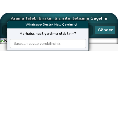
Arama Talebi Bırakın. Sizin ile İletişime Geçelim
Whatsapp Destek Hattı Çevrim İçi
Gönder
Merhaba, nasıl yardımcı olabilirim?
Neler Yapıyoruz?
Kusursuz hizmet, güvenilirlik, hız ve şeffaflık ilkelerine
bağlı kalarak çalışan
KaleHost
,
gerek bireysel gerekse kurumsal web yazılım taleplerini
aynı özenle karşılar.
Web Tasarım
Sitenizi estetik bir görünüme ve fonksiyonel bir
yapıya kavuşturacak etkileyici, işlevsel